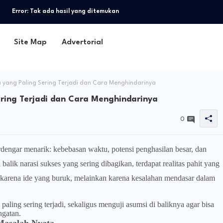
Error:
Tak ada hasil yang ditemukan
Site Map
Advertorial
 yang Paling Sering Terjadi dan Cara Menghindarinya
ering Terjadi dan Cara Menghindarinya
0
erdengar menarik: kebebasan waktu, potensi penghasilan besar, dan
lik narasi sukses yang sering dibagikan, terdapat realitas pahit yang
karena ide yang buruk, melainkan karena kesalahan mendasar dalam
aling sering terjadi, sekaligus menguji asumsi di baliknya agar bisa
ngatan.