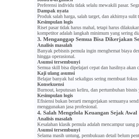
Preferensi individu tidak selalu mewakili pasar. Seg
Dampak nyata
Produk salah harga, salah target, dan akhirnya sulit t
Kesimpulan logis
Riset pasar tidak harus mahal, tetapi harus dilakuk
kompetitor adalah langkah minimum yang sering di
3. Menganggap Semua Bisa Dikerjakan Se
Analisis masalah
Banyak pebisnis pemula ingin menghemat biaya den
hingga operasional.
Asumsi tersembunyi
Semua skill bisa dipelajari cepat dan hasilnya akan 
Kaji ulang asumsi
Belajar banyak hal sekaligus sering membuat fokus 
Konsekuensi
Burnout, keputusan keliru, dan pertumbuhan bisnis 
Kesimpulan logis
Efisiensi bukan berarti mengerjakan semuanya sendir
menggunakan jasa profesional.
4. Salah Mengelola Keuangan Sejak Awal
Analisis masalah
Kesalahan klasik pemula adalah mencampur uang pri
Asumsi tersembunyi
Selama masih untung, pembukuan detail belum pent