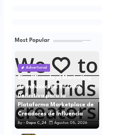
Menghindarinya
Most Popular
Advertorial
Simplificando el Marketing
de Influencers: Tu Guía
Definitiva para la
Plataforma Marketplace de
Creadores de Influencia
By -
Dapa C_24
Agustus 05, 2026