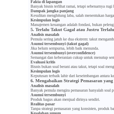
Fakta di lapangan
Banyak bisnis terlihat ramai, tetapi sebenarnya rug
Dampak jangka panjang
Kesulitan menghitung laba, salah menentukan harg
Kesimpulan logis
Manajemen keuangan adalah fondasi, bukan pelengk
5. Terlalu Takut Gagal atau Justru Terlal
Analisis masalah
Pemula sering jatuh ke dua ekstrem: takut mengambil
Asumsi tersembunyi (takut gagal)
Jika belum sempurna, lebih baik menunda.
Asumsi tersembunyi (overconfidence)
Semangat dan keberanian cukup untuk menutup sem
Evaluasi kritis
Bisnis bukan soal berani atau takut, tetapi soal menge
Kesimpulan logis
Keputusan terbaik lahir dari keseimbangan antara 
6. Mengabaikan Strategi Pemasaran yang
Analisis masalah
Banyak pemula mengira pemasaran hanyalah soal pr
Asumsi tersembunyi
Produk bagus akan menjual dirinya sendiri.
Realitas pasar
Tanpa strategi pemasaran yang konsisten, produk b
Kesalahan umum