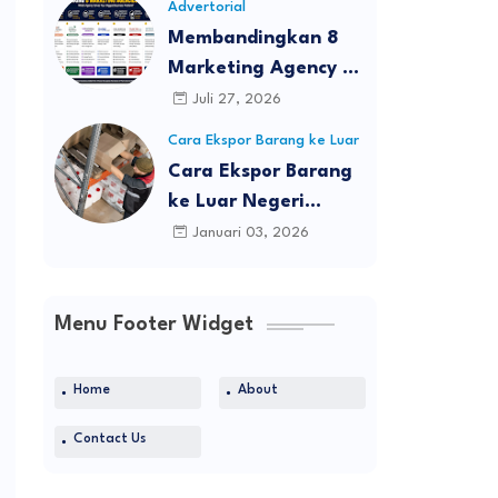
Advertorial
Membandingkan 8
Marketing Agency di
Bali: Agency Mana
Juli 27, 2026
yang Mampu
Cara Ekspor Barang ke Luar
Menyelesaikan
Negeri
Cara Ekspor Barang
Tantangan Terbesar
ke Luar Negeri
Bisnis Anda?
Tanpa Perusahaan:
Januari 03, 2026
Panduan Lengkap,
Legal, dan Realistis
untuk Individu &
Menu Footer Widget
UMKM
Home
About
Contact Us