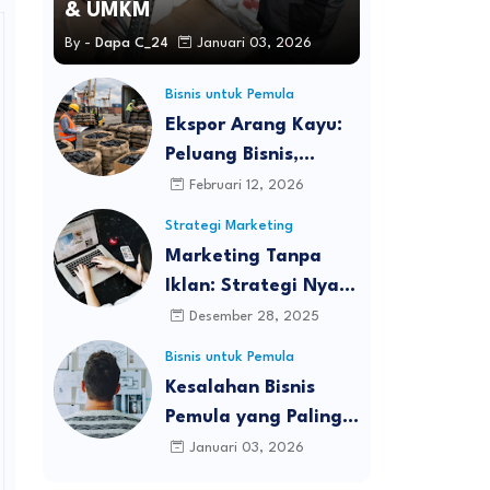
& UMKM
By -
Dapa C_24
Januari 03, 2026
Bisnis untuk Pemula
Ekspor Arang Kayu:
Peluang Bisnis,
Proses, dan
Februari 12, 2026
Tantangan di Pasar
Strategi Marketing
Global
Marketing Tanpa
Iklan: Strategi Nyata
Membangun Bisnis
Desember 28, 2025
yang Tumbuh Tanpa
Bisnis untuk Pemula
Bakar Budget
Kesalahan Bisnis
Pemula yang Paling
Sering Terjadi dan
Januari 03, 2026
Cara