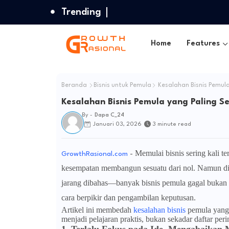
Trending
Home
Features
Beranda
Bisnis untuk Pemula
Kesalahan Bisnis Pemula
Kesalahan Bisnis Pemula yang Paling S
By -
Dapa C_24
Januari 03, 2026
3 minute read
Memulai bisnis sering kali t
GrowthRasional.com
-
kesempatan membangun sesuatu dari nol. Namun di ba
jarang dibahas—banyak bisnis pemula gagal bukan 
cara berpikir dan pengambilan keputusan.
Artikel ini membedah
kesalahan bisnis
pemula yang p
menjadi pelajaran praktis, bukan sekadar daftar peri