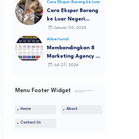
Cara Ekspor Barang ke Luar
Negeri
Cara Ekspor Barang
ke Luar Negeri
Tanpa Perusahaan:
Januari 03, 2026
Panduan Lengkap,
Advertorial
Legal, dan Realistis
Membandingkan 8
untuk Individu &
Marketing Agency di
UMKM
Bali: Agency Mana
Juli 27, 2026
yang Mampu
Menyelesaikan
Tantangan Terbesar
Menu Footer Widget
Bisnis Anda?
Home
About
Contact Us