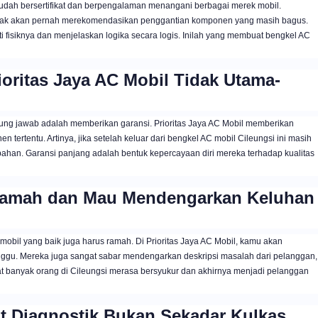
 sudah bersertifikat dan berpengalaman menangani berbagai merek mobil.
 tidak akan pernah merekomendasikan penggantian komponen yang masih bagus.
 fisiknya dan menjelaskan logika secara logis. Inilah yang membuat bengkel AC
ioritas Jaya AC Mobil Tidak Utama-
gung jawab adalah memberikan garansi. Prioritas Jaya AC Mobil memberikan
 tertentu. Artinya, jika setelah keluar dari bengkel AC mobil Cileungsi ini masih
ahan. Garansi panjang adalah bentuk kepercayaan diri mereka terhadap kualitas
: Ramah dan Mau Mendengarkan Keluhan
mobil yang baik juga harus ramah. Di Prioritas Jaya AC Mobil, kamu akan
gu. Mereka juga sangat sabar mendengarkan deskripsi masalah dari pelanggan,
 banyak orang di Cileungsi merasa bersyukur dan akhirnya menjadi pelanggan
at Diagnostik Bukan Sekadar Kulkas