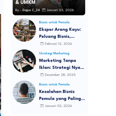
& UMKM
By -
Dapa C_24
Januari 03, 2026
Bisnis untuk Pemula
Ekspor Arang Kayu:
Peluang Bisnis,
Proses, dan
Februari 12, 2026
Tantangan di Pasar
Strategi Marketing
Global
Marketing Tanpa
Iklan: Strategi Nyata
Membangun Bisnis
Desember 28, 2025
yang Tumbuh Tanpa
Bisnis untuk Pemula
Bakar Budget
Kesalahan Bisnis
Pemula yang Paling
Sering Terjadi dan
Januari 03, 2026
Cara