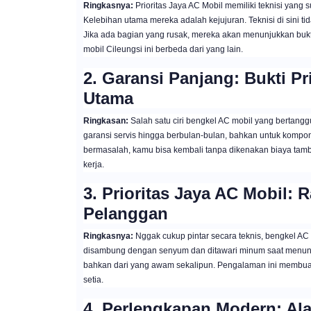
Ringkasnya:
Prioritas Jaya AC Mobil memiliki teknisi yang
Kelebihan utama mereka adalah kejujuran. Teknisi di sini
Jika ada bagian yang rusak, mereka akan menunjukkan bukti
mobil Cileungsi ini berbeda dari yang lain.
2. Garansi Panjang: Bukti Pr
Utama
Ringkasan:
Salah satu ciri bengkel AC mobil yang bertang
garansi servis hingga berbulan-bulan, bahkan untuk komponen
bermasalah, kamu bisa kembali tanpa dikenakan biaya tamb
kerja.
3. Prioritas Jaya AC Mobil
Pelanggan
Ringkasnya:
Nggak cukup pintar secara teknis, bengkel AC 
disambung dengan senyum dan ditawari minum saat menung
bahkan dari yang awam sekalipun. Pengalaman ini membuat
setia.
4. Perlengkapan Modern: Al