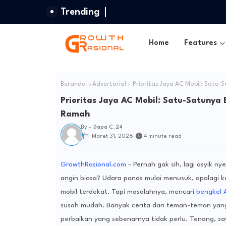
Trending
Home
Features
Beranda
Advertorial
Prioritas Jaya AC Mobil: Satu-S
Prioritas Jaya AC Mobil: Satu-Satunya 
Ramah
By -
Dapa C_24
Maret 31, 2026
4 minute read
GrowthRasional.com
- Pernah gak sih, lagi asyik ny
angin biasa? Udara panas mulai menusuk, apalagi 
mobil terdekat. Tapi masalahnya, mencari
bengkel A
susah mudah. Banyak cerita dari teman-teman yang
perbaikan yang sebenarnya tidak perlu. Tenang, sa