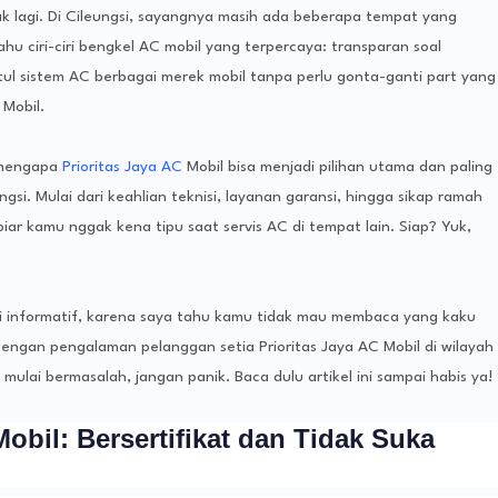
sak lagi. Di Cileungsi, sayangnya masih ada beberapa tempat yang
u ciri-ciri bengkel AC mobil yang terpercaya: transparan soal
tul sistem AC berbagai merek mobil tanpa perlu gonta-ganti part yang
 Mobil.
s mengapa
Prioritas Jaya AC
Mobil bisa menjadi pilihan utama dan paling
gsi. Mulai dari keahlian teknisi, layanan garansi, hingga sikap ramah
iar kamu nggak kena tipu saat servis AC di tempat lain. Siap? Yuk,
tapi informatif, karena saya tahu kamu tidak mau membaca yang kaku
ngan pengalaman pelanggan setia Prioritas Jaya AC Mobil di wilayah
 mulai bermasalah, jangan panik. Baca dulu artikel ini sampai habis ya!
Mobil: Bersertifikat dan Tidak Suka