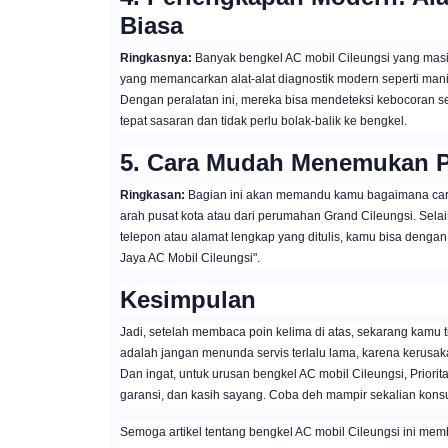
Biasa
Ringkasnya:
Banyak bengkel AC mobil Cileungsi yang masi
yang memancarkan alat-alat diagnostik modern seperti manif
Dengan peralatan ini, mereka bisa mendeteksi kebocoran s
tepat sasaran dan tidak perlu bolak-balik ke bengkel.
5. Cara Mudah Menemukan Pri
Ringkasan:
Bagian ini akan memandu kamu bagaimana cara m
arah pusat kota atau dari perumahan Grand Cileungsi. Selain
telepon atau alamat lengkap yang ditulis, kamu bisa denga
Jaya AC Mobil Cileungsi".
Kesimpulan
Jadi, setelah membaca poin kelima di atas, sekarang kamu ti
adalah jangan menunda servis terlalu lama, karena kerusak
Dan ingat, untuk urusan bengkel AC mobil Cileungsi, Priori
garansi, dan kasih sayang. Coba deh mampir sekalian konsul
Semoga artikel tentang bengkel AC mobil Cileungsi ini memb