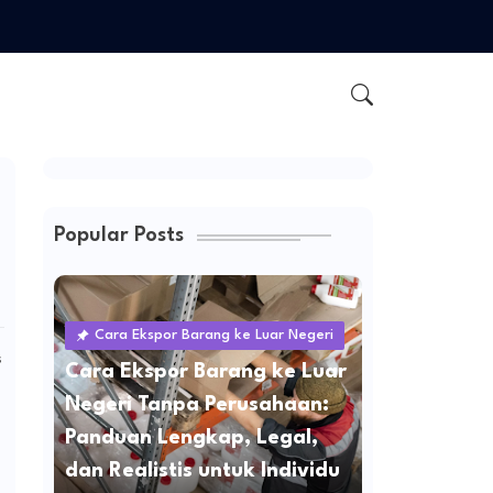
Popular Posts
Cara Ekspor Barang ke Luar Negeri
s
Cara Ekspor Barang ke Luar
Negeri Tanpa Perusahaan:
Panduan Lengkap, Legal,
dan Realistis untuk Individu