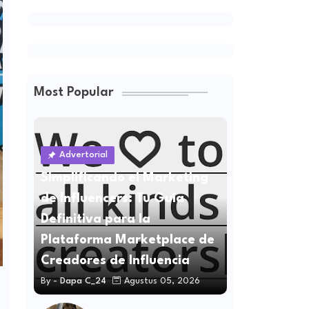
Menghindarinya
Most Popular
Advertorial
Simplificando el Marketing
de Influencers: Tu Guía
Definitiva para la
Plataforma Marketplace de
Creadores de Influencia
By -
Dapa C_24
Agustus 05, 2026