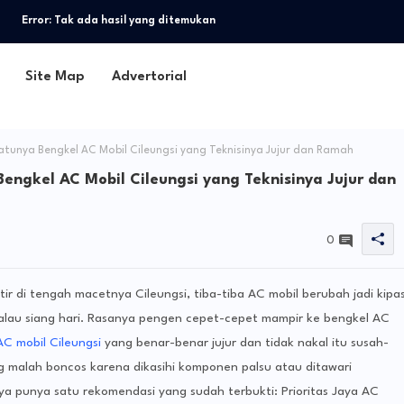
Error:
Tak ada hasil yang ditemukan
Site Map
Advertorial
atunya Bengkel AC Mobil Cileungsi yang Teknisinya Jujur dan Ramah
Bengkel AC Mobil Cileungsi yang Teknisinya Jujur dan
0
etir di tengah macetnya Cileungsi, tiba-tiba AC mobil berubah jadi kipa
kalau siang hari. Rasanya pengen cepet-cepet mampir ke bengkel AC
C mobil Cileungsi
yang benar-benar jujur ​​dan tidak nakal itu susah-
 malah boncos karena dikasihi komponen palsu atau ditawari
ya punya satu rekomendasi yang sudah terbukti: Prioritas Jaya AC