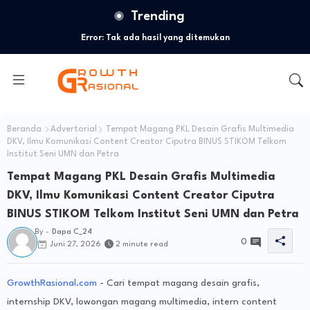
Trending
Error:
Tak ada hasil yang ditemukan
Beranda
Advertorial
Tempat Magang PKL Desain Grafis Multimedia
DKV, Ilmu Komunikasi Content Creator Ciputra BINUS STIKOM Telkom
Institut Seni UMN dan Petra
Tempat Magang PKL Desain Grafis Multimedia
DKV, Ilmu Komunikasi Content Creator Ciputra
BINUS STIKOM Telkom Institut Seni UMN dan Petra
By -
Dapa C_24
0
Juni 27, 2026
2 minute read
GrowthRasional.com
-
Cari tempat magang desain grafis,
internship DKV, lowongan magang multimedia, intern content