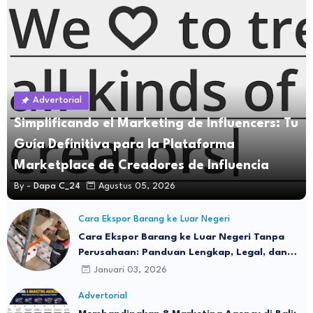
Advertorial
Simplificando el Marketing de Influencers: Tu
Guía Definitiva para la Plataforma
Marketplace de Creadores de Influencia
By -
Dapa C_24
Agustus 05, 2026
Cara Ekspor Barang ke Luar Negeri
Cara Ekspor Barang ke Luar Negeri Tanpa
Perusahaan: Panduan Lengkap, Legal, dan
Realistis untuk Individu & UMKM
Januari 03, 2026
Advertorial