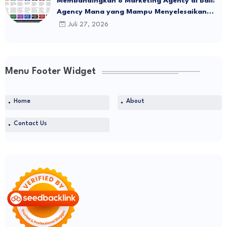
Membandingkan 8 Marketing Agency di Bali:
Agency Mana yang Mampu Menyelesaikan
Tantangan Terbesar Bisnis Anda?
Juli 27, 2026
Menu Footer Widget
Home
About
Contact Us